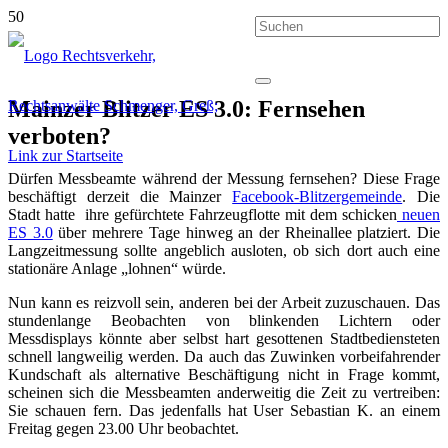
Mainzer Blitzer ES 3.0: Fernsehen
verboten?
Dürfen Messbeamte während der Messung fernsehen? Diese Frage
beschäftigt derzeit die Mainzer
Facebook-Blitzergemeinde
. Die
Stadt hatte ihre gefürchtete Fahrzeugflotte mit dem schicken
neuen
ES 3.0
über mehrere Tage hinweg an der Rheinallee platziert. Die
Langzeitmessung sollte angeblich ausloten, ob sich dort auch eine
stationäre Anlage „lohnen“ würde.
Nun kann es reizvoll sein, anderen bei der Arbeit zuzuschauen. Das
stundenlange Beobachten von blinkenden Lichtern oder
Messdisplays könnte aber selbst hart gesottenen Stadtbediensteten
schnell langweilig werden. Da auch das Zuwinken vorbeifahrender
Kundschaft als alternative Beschäftigung nicht in Frage kommt,
scheinen sich die Messbeamten anderweitig die Zeit zu vertreiben:
Sie schauen fern. Das jedenfalls hat User Sebastian K. an einem
Freitag gegen 23.00 Uhr beobachtet.