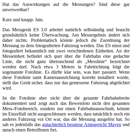
Hat das Auswirkungen auf die Messungen? Sind diese gar
unverwertbar?
Kurz und knapp: Jain.
Das Messgerät ES 3.0 arbeitet natürlich selbständig und braucht
grundsätzlich keine Überwachung. Am Messergebnis ändert sich
daher nichts. Problematisch könnte jedoch die Zuordnung der
Messung zu dem fotografierten Fahrzeug werden. Das ES misst und
fotografiert bekanntlich mit zwei verschiedenen Einheiten. An der
Messeinheit befindet sich quer über die Fahrbahn eine gedachte
Linie, die nicht ganz überraschend als „Messlinie“ bezeichnet
werden darf. Nach etwa 3 Metern in Fahrtrichtung folgt die
sogenannte Fotolinie. Es dürfte klar sein, was hier passiert. Wenn
diese Fotolinie samt Kameraausrichtung korrekt installiert wurde,
stellt das Gerät sicher, dass nur das gemessene Fahrzeug abgelichtet
wird.
Ist die Fotolinie aber nicht über die gesamte Fahrbahnbreite
dokumentiert und zeigt auch das Beweisfoto nicht den gesamten
Mess-/Fotobereich, sondern nur einen Fahrbahnausschnitt, könnte
im Einzelfall nicht ausgeschlossen werden, dass tatsächlich noch ein
anderes Fahrzeug vor Ort war, das die Messung ausgelöst hat. So
sah es jedenfalls das
gutachterlich beratene Amtsgericht Mayen
und
sprach einen Betroffenen frei.